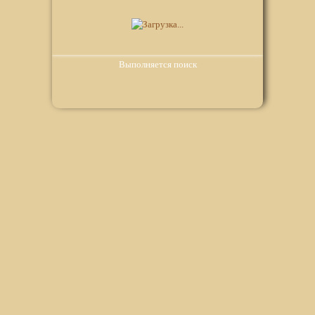
Выполняется поиск
Мы используем файлы Сookie для корректной работы
веб-сайта. Подробности - в
Политике в отношении
обработки персональных данных
нашего сайта.
Нажмите на кнопку «Хорошо», если Вы согласны на
использование файлов cookie. Если нет, то отключите
Cookies в настройках браузера.