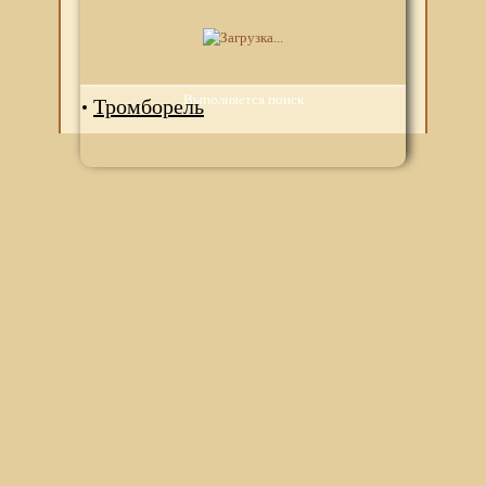
Плавикс
Плагрил
Выполняется поиск
Тромборель
Мы используем файлы Сookie для корректной работы
веб-сайта. Подробности - в
Политике в отношении
обработки персональных данных
нашего сайта.
Нажмите на кнопку «Хорошо», если Вы согласны на
использование файлов cookie. Если нет, то отключите
Cookies в настройках браузера.