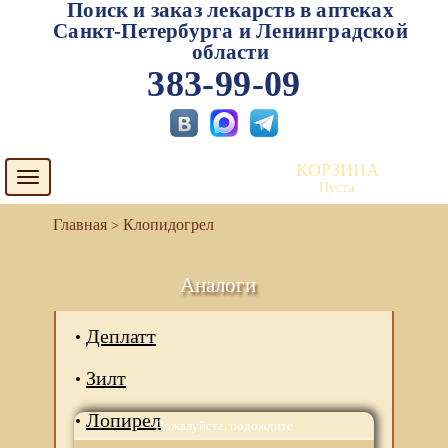
Поиск и заказ лекарств в аптеках
Санкт-Петербурга и Ленинградской
области
383-99-09
КОРЗИНА
Toggle
Пуста
navigation
Клопидогрел
Аналоги
Деплатт
Зилт
Лопирел
Пожалуйста, подождите