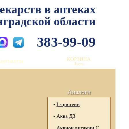
лекарств в аптеках
нградской области
383-99-09
КОРЗИНА
Контакты
Пуста
Аналоги
L-цистеин
Аква Д3
Аквион витамин С