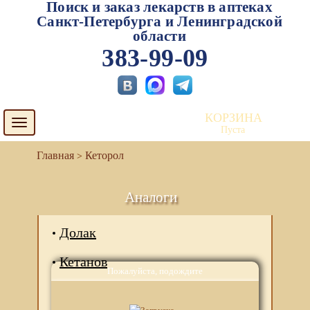
Поиск и заказ лекарств в аптеках
Санкт-Петербурга и Ленинградской
области
383-99-09
КОРЗИНА
Toggle
Пуста
navigation
Кеторол
Аналоги
Долак
Кетанов
Пожалуйста, подождите
Кеторолак