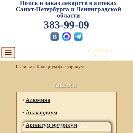
Поиск и заказ лекарств в аптеках
Санкт-Петербурга и Ленинградской
области
383-99-09
КОРЗИНА
Toggle
Пуста
navigation
Кальциум фосфорикум
Аналоги
Алюмина
Анакардиум
Аргентум нитрикум
Пожалуйста, подождите