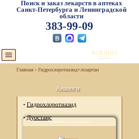
Поиск и заказ лекарств в аптеках
Санкт-Петербурга и Ленинградской
области
383-99-09
КОРЗИНА
Toggle
Пуста
navigation
Гидрохлоротиазид+лозартан
Аналоги
Гидрохлоротиазид
Дуостанс
Пожалуйста, подождите
Лозап плюс