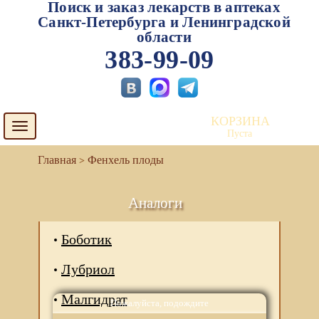
Поиск и заказ лекарств в аптеках
Санкт-Петербурга и Ленинградской
области
383-99-09
КОРЗИНА
Toggle
Пуста
navigation
Фенхель плоды
Аналоги
Боботик
Лубриол
Малгидрат
Пожалуйста, подождите