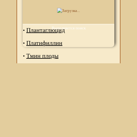
Папазол
Пепсан-Р
Выполняется поиск
Плантаглюцид
Платифиллин
Тмин плоды
Мы используем файлы Сookie для корректной работы
веб-сайта. Подробности - в
Политике в отношении
обработки персональных данных
нашего сайта.
Нажмите на кнопку «Хорошо», если Вы согласны на
использование файлов cookie. Если нет, то отключите
Cookies в настройках браузера.