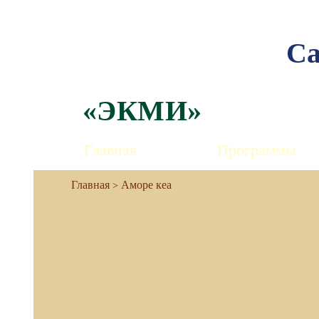
Са
«ЭКМИ»
Главная
Программы
Аморе кеа