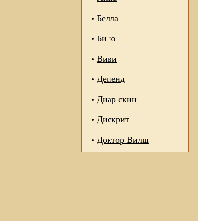
Белла
Би ю
Виви
Депенд
Диар скин
Дискрит
Доктор Вилш