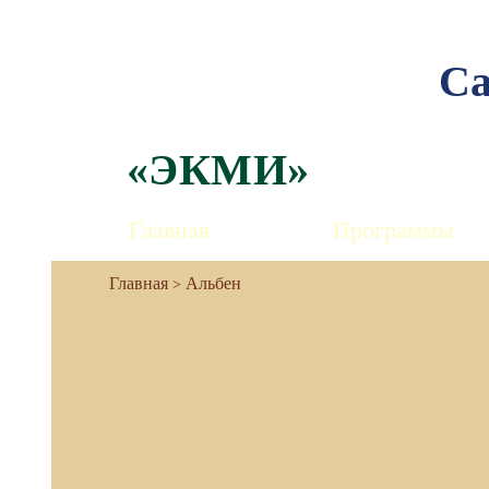
Са
«ЭКМИ»
Главная
Программы
Альбен