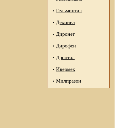
Гельминтал
Дехинел
Диронет
Дирофен
Дронтал
Ивермек
Милпразон