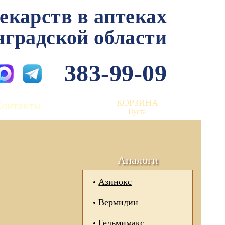
лекарств в аптеках
нградской области
383-99-09
КОРЗИНА
Контакты
Пуста
Аналоги
Азинокс
Вермидин
Гельмимакс