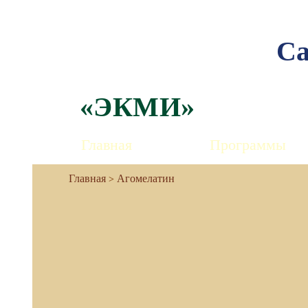
Са
«ЭКМИ»
Главная
Программы
Агомелатин