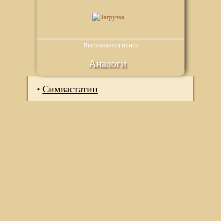
Выполняется поиск
Аналоги
Симвастатин
Мы используем файлы Сookie для корректной работы
веб-сайта. Подробности - в
Политике в отношении
обработки персональных данных
нашего сайта.
Нажмите на кнопку «Хорошо», если Вы согласны на
использование файлов cookie. Если нет, то отключите
Cookies в настройках браузера.