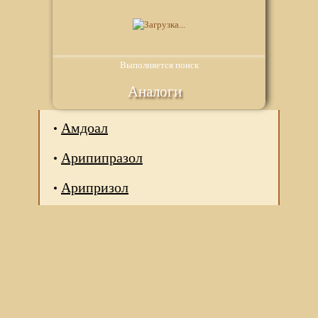
Выполняется поиск
Аналоги
Амдоал
Арипипразол
Арипризол
Мы используем файлы Сookie для корректной работы
веб-сайта. Подробности - в
Политике в отношении
обработки персональных данных
нашего сайта.
Нажмите на кнопку «Хорошо», если Вы согласны на
использование файлов cookie. Если нет, то отключите
Cookies в настройках браузера.