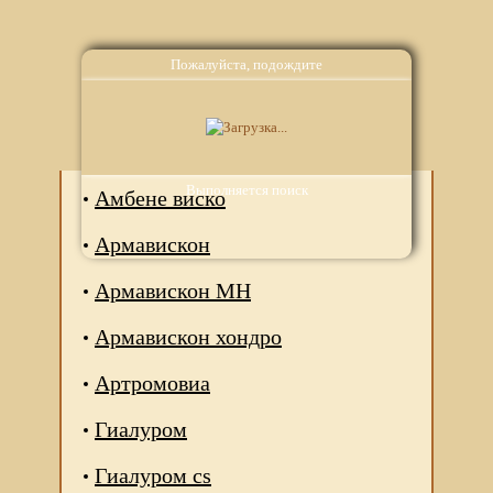
Пожалуйста, подождите
Аналоги
Выполняется поиск
Амбене виско
Армавискон
Армавискон МН
Армавискон хондро
Артромовиа
Гиалуром
Гиалуром cs