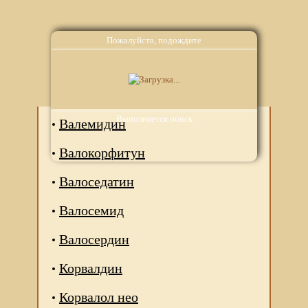
Пожалуйста, подождите
Аналоги
Выполняется поиск
Валемидин
Валокорфитун
Валоседатин
Валосемид
Валосердин
Корвалдин
Корвалол нео