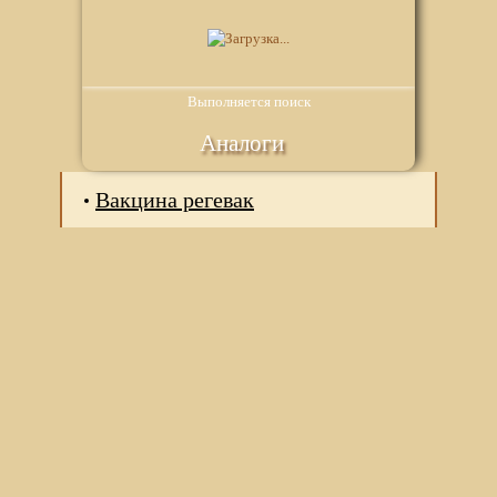
Выполняется поиск
Аналоги
Вакцина регевак
Мы используем файлы Сookie для корректной работы
веб-сайта. Подробности - в
Политике в отношении
обработки персональных данных
нашего сайта.
Нажмите на кнопку «Хорошо», если Вы согласны на
использование файлов cookie. Если нет, то отключите
Cookies в настройках браузера.