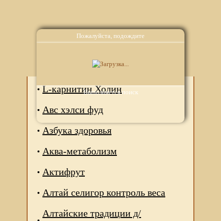
Пожалуйста, подождите
Аналоги
L-карнитин Холин
Выполняется поиск
Авс хэлси фуд
Азбука здоровья
Аква-метаболизм
Актифрут
Алтай селигор контроль веса
Алтайские традиции д/