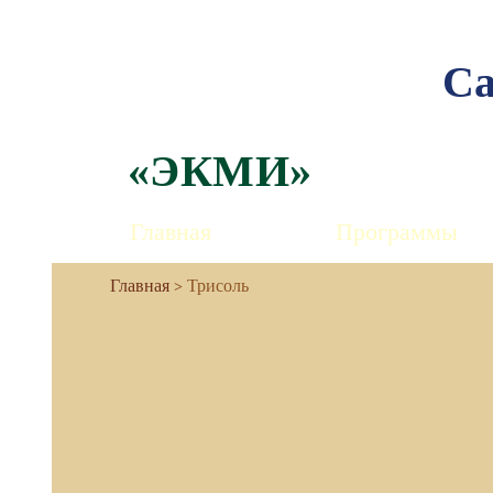
Са
«ЭКМИ»
Главная
Программы
Трисоль