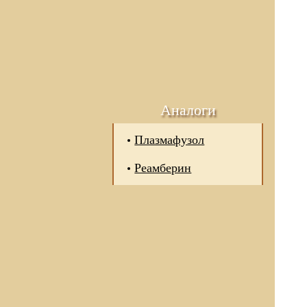
Аналоги
Плазмафузол
Реамберин
 отношении обработки