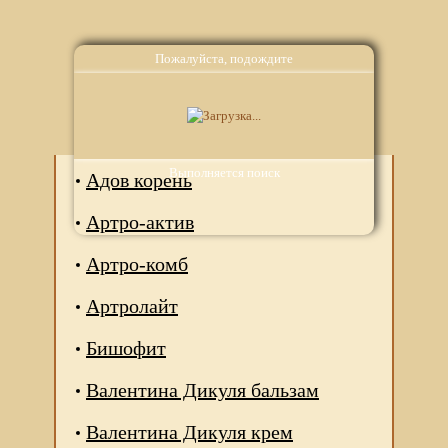
Пожалуйста, подождите
Аналоги
Выполняется поиск
Адов корень
Артро-актив
Артро-комб
Артролайт
Бишофит
Валентина Дикуля бальзам
Валентина Дикуля крем