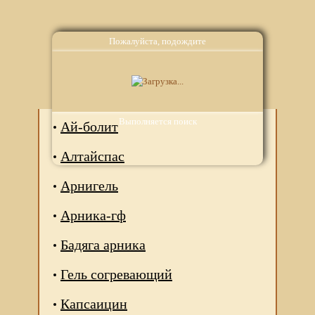
Пожалуйста, подождите
Аналоги
Выполняется поиск
Ай-болит
Алтайспас
Арнигель
Арника-гф
Бадяга арника
Гель согревающий
Капсаицин