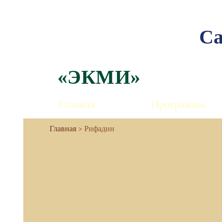
Са
«ЭКМИ»
Главная
Программы
Рифадин