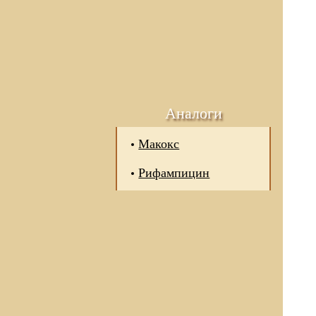
Аналоги
Макокс
Рифампицин
 отношении обработки