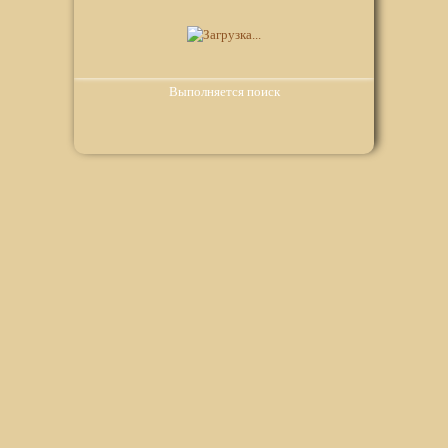
Выполняется поиск
Мы используем файлы Сookie для корректной работы
веб-сайта. Подробности - в
Политике в отношении
обработки персональных данных
нашего сайта.
Нажмите на кнопку «Хорошо», если Вы согласны на
использование файлов cookie. Если нет, то отключите
Cookies в настройках браузера.