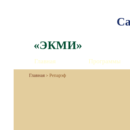
Са
«ЭКМИ»
Главная
Программы
Репарэф