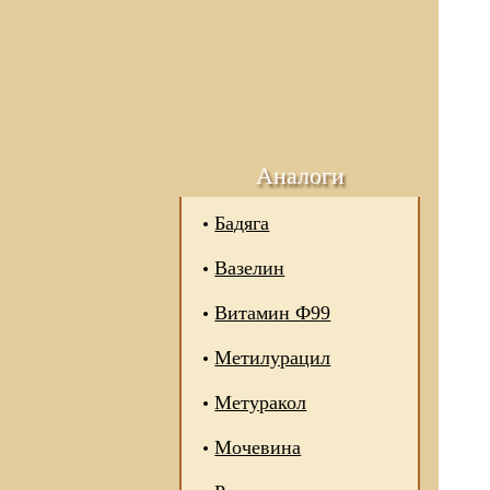
Аналоги
Бадяга
Вазелин
Витамин Ф99
Метилурацил
Метуракол
Мочевина