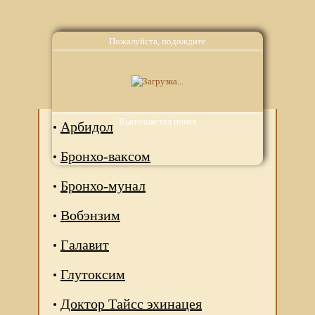
Пожалуйста, подождите
Аналоги
Выполняется поиск
Арбидол
Бронхо-ваксом
Бронхо-мунал
Вобэнзим
Галавит
Глутоксим
Доктор Тайсс эхинацея