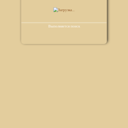
Выполняется поиск
Мы используем файлы Сookie для корректной работы
веб-сайта. Подробности - в
Политике в отношении
обработки персональных данных
нашего сайта.
Нажмите на кнопку «Хорошо», если Вы согласны на
использование файлов cookie. Если нет, то отключите
Cookies в настройках браузера.