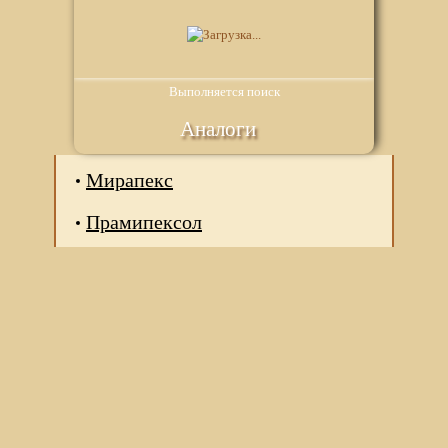
Выполняется поиск
Аналоги
Мирапекс
Прамипексол
Мы используем файлы Сookie для корректной работы
веб-сайта. Подробности - в
Политике в отношении
обработки персональных данных
нашего сайта.
Нажмите на кнопку «Хорошо», если Вы согласны на
использование файлов cookie. Если нет, то отключите
Cookies в настройках браузера.