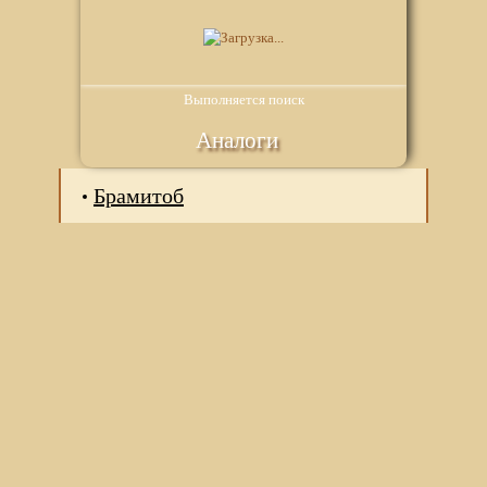
Выполняется поиск
Аналоги
Брамитоб
Мы используем файлы Сookie для корректной работы
веб-сайта. Подробности - в
Политике в отношении
обработки персональных данных
нашего сайта.
Нажмите на кнопку «Хорошо», если Вы согласны на
использование файлов cookie. Если нет, то отключите
Cookies в настройках браузера.