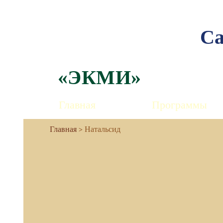
Са
«ЭКМИ»
Главная
Программы
Натальсид