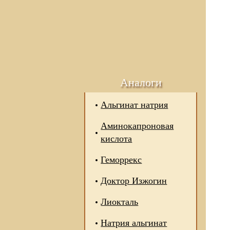
Аналоги
Альгинат натрия
Аминокапроновая
кислота
Геморрекс
Доктор Изжогин
Лиокталь
 отношении обработки
Натрия альгинат