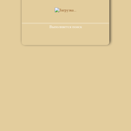
Выполняется поиск
Мы используем файлы Сookie для корректной работы
веб-сайта. Подробности - в
Политике в отношении
обработки персональных данных
нашего сайта.
Нажмите на кнопку «Хорошо», если Вы согласны на
использование файлов cookie. Если нет, то отключите
Cookies в настройках браузера.