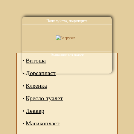
Пожалуйста, подождите
Аналоги
Выполняется поиск
Витоша
Дорсапласт
Клеенка
Кресло-туалет
Леккер
Магикопласт