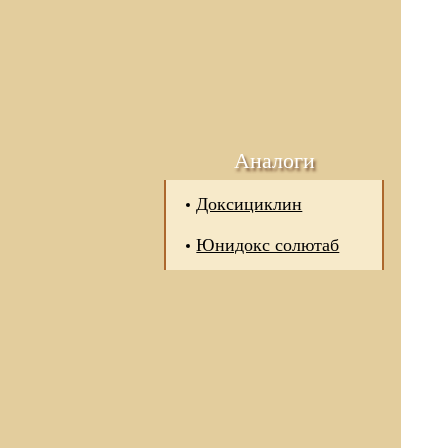
Аналоги
Доксициклин
Юнидокс солютаб
 отношении обработки