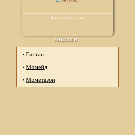
Выполняется поиск
Аналоги
Гистан
Момейд
Мометазон