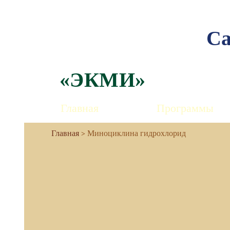
Са
«ЭКМИ»
Главная
Программы
Миноциклина гидрохлорид