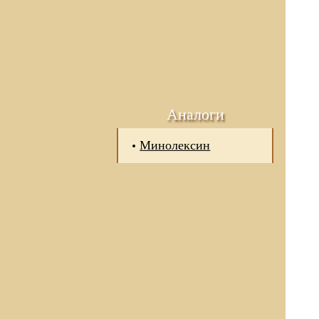
Аналоги
Минолексин
 отношении обработки