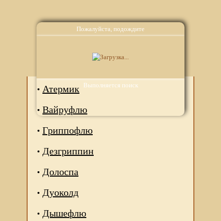
Пожалуйста, подождите
Аналоги
Выполняется поиск
Атермик
Вайруфлю
Гриппофлю
Дезгриппин
Долоспа
Дуоколд
Дышефлю