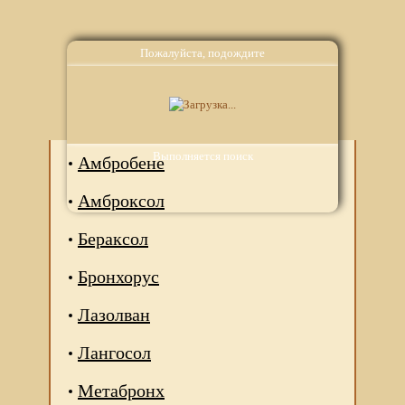
Пожалуйста, подождите
Аналоги
Выполняется поиск
Амбробене
Амброксол
Бераксол
Бронхорус
Лазолван
Лангосол
Метабронх