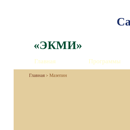
Са
«ЭКМИ»
Главная
Программы
Мазепин