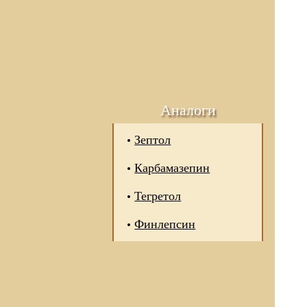
Аналоги
Зептол
Карбамазепин
Тегретол
Финлепсин
 отношении обработки