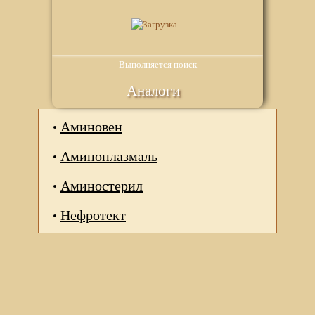
Выполняется поиск
Аналоги
Аминовен
Аминоплазмаль
Аминостерил
Нефротект
Мы используем файлы Сookie для корректной работы
веб-сайта. Подробности - в
Политике в отношении
обработки персональных данных
нашего сайта.
Нажмите на кнопку «Хорошо», если Вы согласны на
использование файлов cookie. Если нет, то отключите
Cookies в настройках браузера.