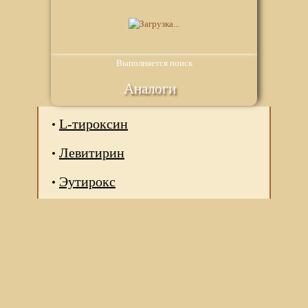
Выполняется поиск
Аналоги
L-тироксин
Левитирин
Эутирокс
Мы используем файлы Сookie для корректной работы
веб-сайта. Подробности - в
Политике в отношении
обработки персональных данных
нашего сайта.
Нажмите на кнопку «Хорошо», если Вы согласны на
использование файлов cookie. Если нет, то отключите
Cookies в настройках браузера.