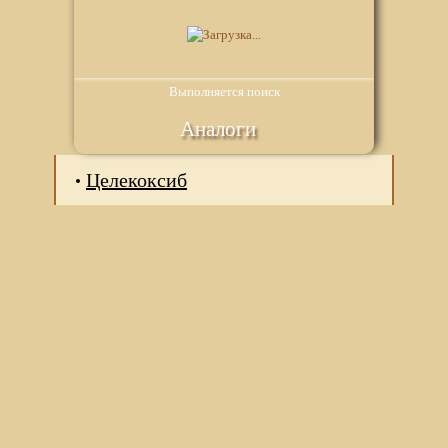
Выполняется поиск
Аналоги
Целекоксиб
Мы используем файлы Сookie для корректной работы
веб-сайта. Подробности - в
Политике в отношении
обработки персональных данных
нашего сайта.
Нажмите на кнопку «Хорошо», если Вы согласны на
использование файлов cookie. Если нет, то отключите
Cookies в настройках браузера.