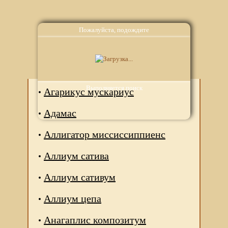
Пожалуйста, подождите
Аналоги
Выполняется поиск
Агарикус мускариус
Адамас
Аллигатор миссиссиппиенс
Аллиум сатива
Аллиум сативум
Аллиум цепа
Анагаплис композитум