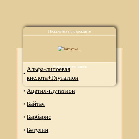
Пожалуйста, подождите
Аналоги
Аквион липотропный фактор
Выполняется поиск
Альфа-липоевая
кислота+Глутатион
Ацетил-глутатион
Байтач
Барбарис
Бетулин