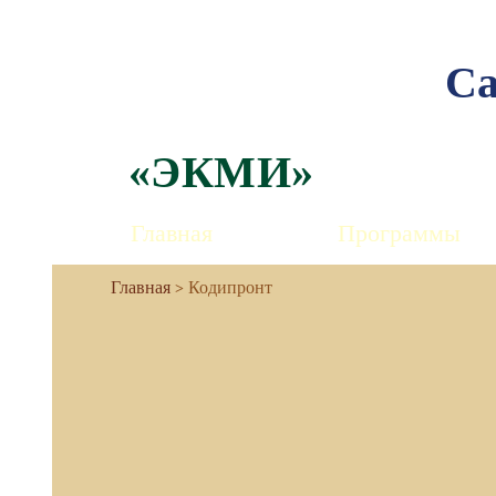
Са
«ЭКМИ»
Главная
Программы
Кодипронт