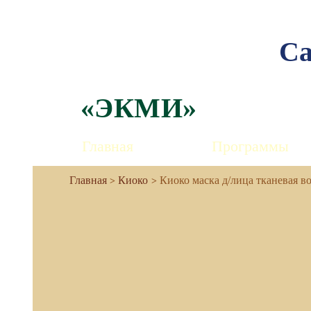
Са
«ЭКМИ»
Главная
Программы
Киоко
Киоко маска д/лица тканевая 