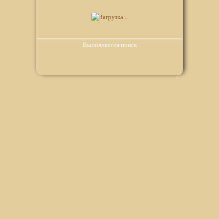
Выполняется поиск
Мы используем файлы Сookie для корректной работы
веб-сайта. Подробности - в
Политике в отношении
обработки персональных данных
нашего сайта.
Нажмите на кнопку «Хорошо», если Вы согласны на
использование файлов cookie. Если нет, то отключите
Cookies в настройках браузера.