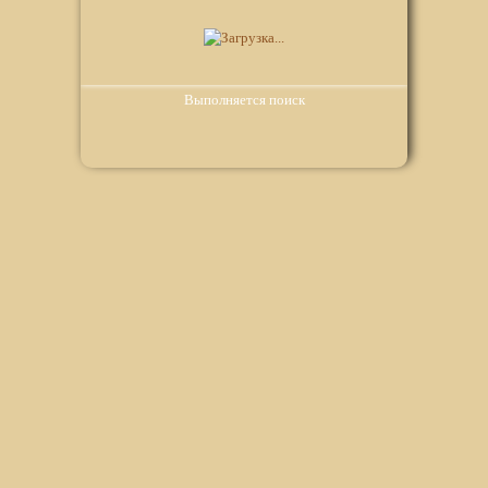
Выполняется поиск
Мы используем файлы Сookie для корректной работы
веб-сайта. Подробности - в
Политике в отношении
обработки персональных данных
нашего сайта.
Нажмите на кнопку «Хорошо», если Вы согласны на
использование файлов cookie. Если нет, то отключите
Cookies в настройках браузера.