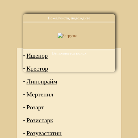
Пожалуйста, подождите
Аналоги
Выполняется поиск
Ишенор
Крестор
Липопрайм
Мертенил
Розарт
Розистарк
Розувастатин