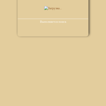
Выполняется поиск
Мы используем файлы Сookie для корректной работы
веб-сайта. Подробности - в
Политике в отношении
обработки персональных данных
нашего сайта.
Нажмите на кнопку «Хорошо», если Вы согласны на
использование файлов cookie. Если нет, то отключите
Cookies в настройках браузера.