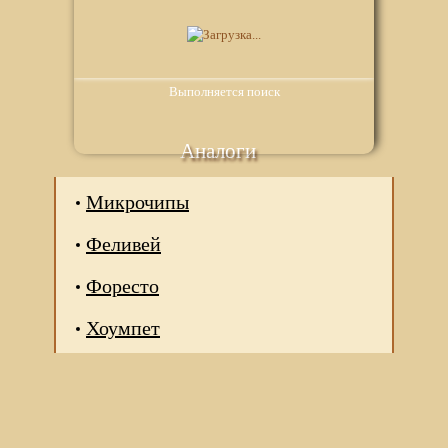
Выполняется поиск
Аналоги
Микрочипы
Феливей
Форесто
Хоумпет
Мы используем файлы Сookie для корректной работы
веб-сайта. Подробности - в
Политике в отношении
обработки персональных данных
нашего сайта.
Нажмите на кнопку «Хорошо», если Вы согласны на
использование файлов cookie. Если нет, то отключите
Cookies в настройках браузера.