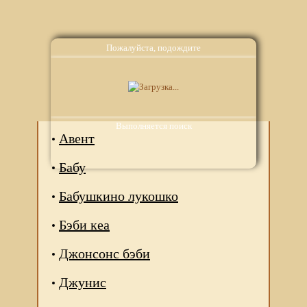
Пожалуйста, подождите
Аналоги
Выполняется поиск
Авент
Бабу
Бабушкино лукошко
Бэби кеа
Джонсонс бэби
Джунис