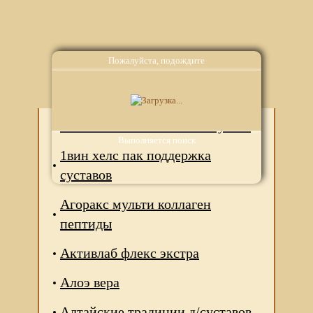
Пожалуйста, подождите
Аналоги
1вин коллаген комплекс мульти
Выполняется поиск
1вин хелc пак поддержка
суставов
Агоракс мульти коллаген
пептиды
Активлаб флекс экстра
Алоэ вера
Алтайские традиции д/суставов