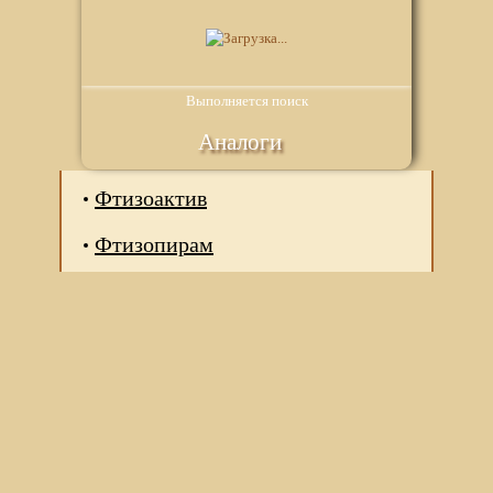
Выполняется поиск
Аналоги
Фтизоактив
Фтизопирам
Мы используем файлы Сookie для корректной работы
веб-сайта. Подробности - в
Политике в отношении
обработки персональных данных
нашего сайта.
Нажмите на кнопку «Хорошо», если Вы согласны на
использование файлов cookie. Если нет, то отключите
Cookies в настройках браузера.